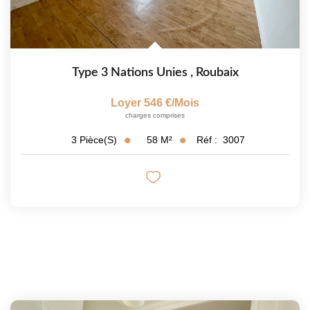
Type 3 Nations Unies
,
Roubaix
Loyer 546 €/mois
charges comprises
58
M²
Réf :
3007
3
Pièce(s)