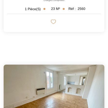
charges comprises
23
M²
Réf :
2560
1
Pièce(s)