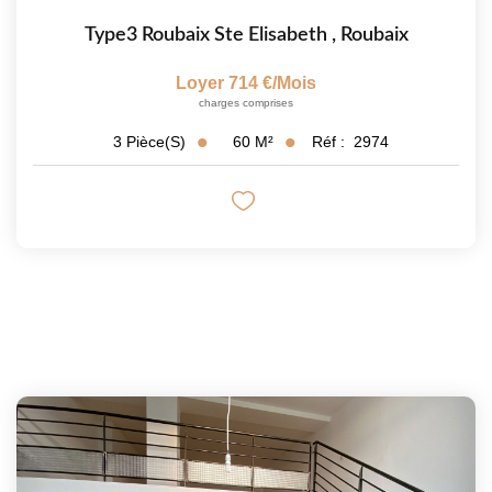
Type3 Roubaix Ste Elisabeth
,
Roubaix
Loyer 714 €/mois
charges comprises
60
M²
Réf :
2974
3
Pièce(s)