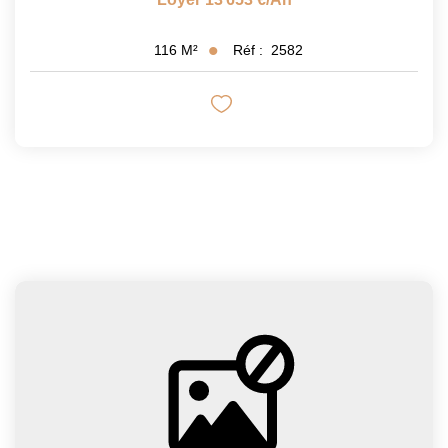
Réf :
2582
116
M²