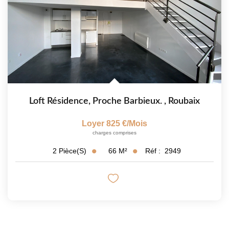
Loft Résidence, Proche Barbieux.
,
Roubaix
Loyer 825 €/mois
charges comprises
66
M²
Réf :
2949
2
Pièce(s)