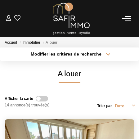
ACHETER
Accueil
Immobilier
A louer
LOUER
Modifier les critères de recherche
Type de transaction
Localisation
Louer
Localisation
SYNDIC
A louer
Type de bien
Sélectionnez...
Surface min
Notre Syndic
Extranet
Plus de critères
Budget max
Afficher la carte
14 annonce(s) trouvée(s)
Trier par
Créer une alerte
ESTIMER
FAIRE GÉRER