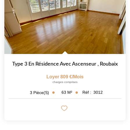
NOTRE CABINET
CONTACT
Type 3 En Résidence Avec Ascenseur
,
Roubaix
Loyer 809 €/mois
charges comprises
63
M²
Réf :
3012
3
Pièce(s)