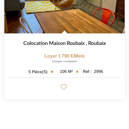
Colocation Maison Roubaix
,
Roubaix
Loyer 1 790 €/mois
charges comprises
106
M²
Réf :
2996
5
Pièce(s)