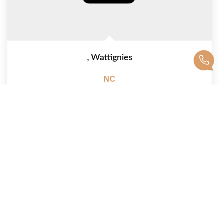
,
Wattignies
NC
Réf :
0073601