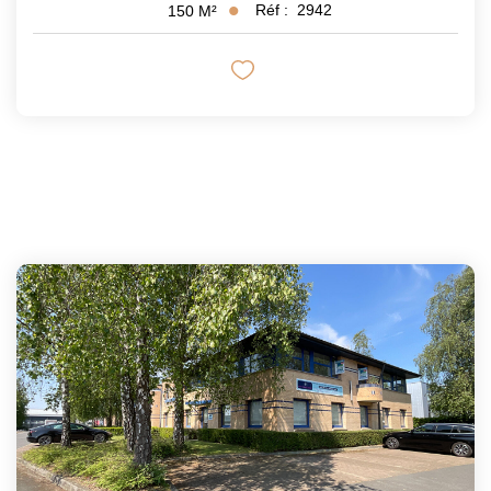
Réf :
2942
150
M²