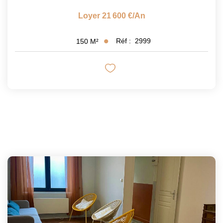
Loyer 21 600 €/an
Réf :
2999
150
M²