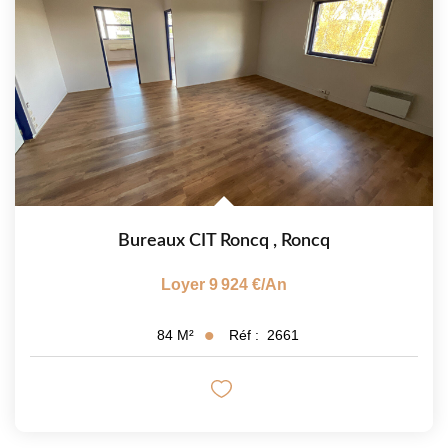
Bureaux CIT Roncq
,
Roncq
Loyer 9 924 €/an
Réf :
2661
84
M²