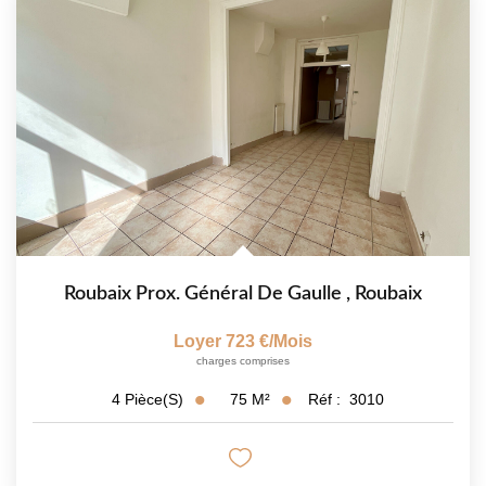
Roubaix Prox. Général De Gaulle
,
Roubaix
Loyer 723 €/mois
charges comprises
75
M²
Réf :
3010
4
Pièce(s)