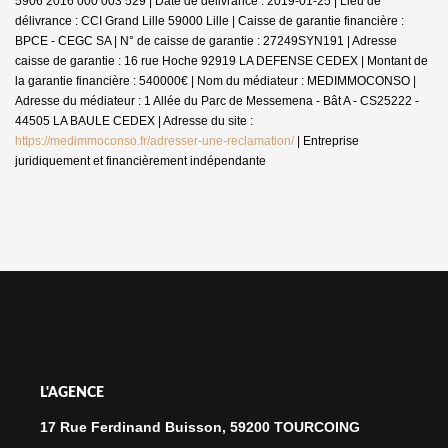
5906 2016 000 003 529 | Date de délivrance : 2019-01-25 | Lieu de
délivrance : CCI Grand Lille 59000 Lille | Caisse de garantie financière :
BPCE - CEGC SA | N° de caisse de garantie : 27249SYN191 | Adresse
caisse de garantie : 16 rue Hoche 92919 LA DEFENSE CEDEX | Montant de
la garantie financière : 540000€ | Nom du médiateur : MEDIMMOCONSO |
Adresse du médiateur : 1 Allée du Parc de Messemena - Bât A - CS25222 -
44505 LA BAULE CEDEX | Adresse du site :
https://medimmoconso.fr/adresser-une-reclamation/
|
Entreprise
juridiquement et financièrement indépendante
L'AGENCE
17 Rue Ferdinand Buisson, 59200 TOURCOING