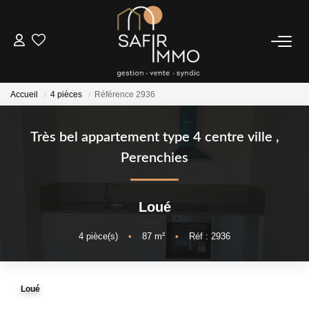
ACHETER
Accueil
4 pièces
Référence 2936
LOUER
Très bel appartement type 4 centre ville
,
SYNDIC
Perenchies
Notre Syndic
Loué
Extranet
4
pièce(s)
•
87
m²
•
Réf : 2936
ESTIMER
Loué
FAIRE GÉRER