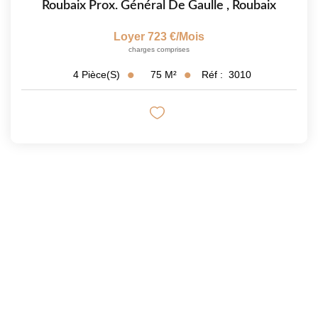
Roubaix Prox. Général De Gaulle
,
Roubaix
Loyer 723 €/mois
charges comprises
75
M²
Réf :
3010
4
Pièce(s)