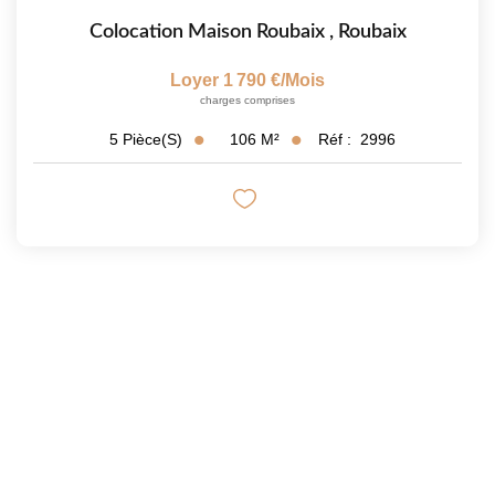
Colocation Maison Roubaix
,
Roubaix
Loyer 1 790 €/mois
charges comprises
106
M²
Réf :
2996
5
Pièce(s)