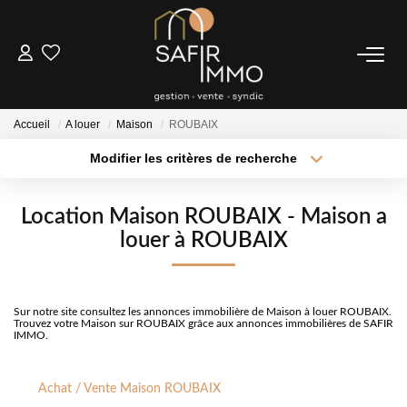
ACHETER
Accueil
A louer
Maison
ROUBAIX
LOUER
Modifier les critères de recherche
Type de transaction
Localisation
Acheter
Localisation
SYNDIC
Location Maison ROUBAIX - Maison a
Type de bien
Sélectionnez...
Surface min
louer à ROUBAIX
Notre Syndic
Extranet
Plus de critères
Budget max
Sur notre site consultez les annonces immobilière de Maison à louer ROUBAIX.
Créer une alerte
Trouvez votre Maison sur ROUBAIX grâce aux annonces immobilières de SAFIR
IMMO.
ESTIMER
Achat / Vente Maison ROUBAIX
FAIRE GÉRER