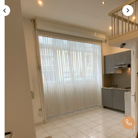
NOTRE CABINET
CONTACT
Description
Réf : 2875
Studio entièrement rénové , situé rue du long pot à Lille,
proche des transports et commerces. kitchenette équipée,
pièce de vie, mezzanine, double vitrage et chauffage
individuel électrique. Disponible d'occupation.