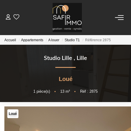
ACHETER
Accueil
Appartements
A louer
Studio T1
Référence 2875
LOUER
Studio Lille
,
Lille
SYNDIC
Notre Syndic
Loué
Extranet
1
pièce(s)
•
13
m²
•
Réf : 2875
ESTIMER
Loué
FAIRE GÉRER