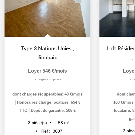
Type 3 Nations Unies
,
Roubaix
,
Loyer 546 €/mois
Loye
charges comprises
cha
dont charges récupérables: 40 €/mois
dont char
|
Honoraires charge locataire: 654 €
160 €/mois
|
TTC
Dépôt de garantie: 506 €
locataire: 
gar
58
m²
3
pièce(s)
2
pièc
Réf :
3007