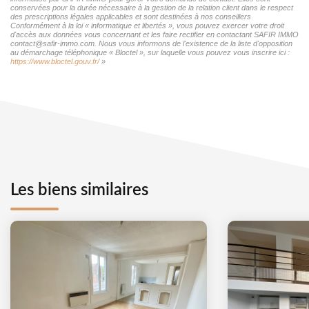
conservées pour la durée nécessaire à la gestion de la relation client dans le respect
des prescriptions légales applicables et sont destinées à nos conseillers
Conformément à la loi « informatique et libertés », vous pouvez exercer votre droit
d'accès aux données vous concernant et les faire rectifier en contactant SAFIR IMMO
contact@safir-immo.com. Nous vous informons de l'existence de la liste d'opposition
au démarchage téléphonique « Bloctel », sur laquelle vous pouvez vous inscrire ici :
https://www.bloctel.gouv.fr/
»
Les biens similaires