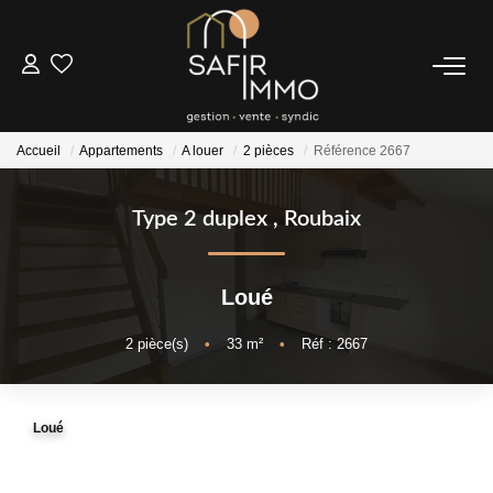
ACHETER
Accueil
Appartements
A louer
2 pièces
Référence 2667
LOUER
Type 2 duplex
,
Roubaix
SYNDIC
Loué
Notre Syndic
Extranet
2
pièce(s)
•
33
m²
•
Réf : 2667
ESTIMER
Loué
FAIRE GÉRER