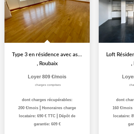
Type 3 en résidence avec ascenseur
,
Roubaix
,
Loyer 809 €/mois
Loye
charges comprises
cha
dont charges récupérables:
dont char
|
200 €/mois
Honoraires charge
160 €/mois
|
locataire: 690 € TTC
Dépôt de
locataire: 
garantie: 609 €
gar