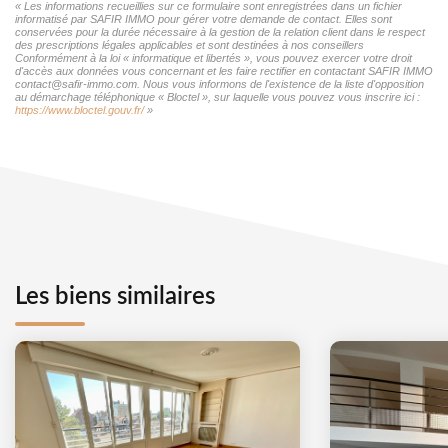
« Les informations recueillies sur ce formulaire sont enregistrées dans un fichier
informatisé par SAFIR IMMO pour gérer votre demande de contact. Elles sont
conservées pour la durée nécessaire à la gestion de la relation client dans le respect
des prescriptions légales applicables et sont destinées à nos conseillers
Conformément à la loi « informatique et libertés », vous pouvez exercer votre droit
d'accès aux données vous concernant et les faire rectifier en contactant SAFIR IMMO
contact@safir-immo.com. Nous vous informons de l'existence de la liste d'opposition
au démarchage téléphonique « Bloctel », sur laquelle vous pouvez vous inscrire ici :
https://www.bloctel.gouv.fr/
»
Les biens similaires