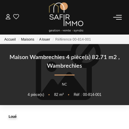
ACHETER
Accueil
Maisons
A louer
Référence 00-814-001
LOUER
Maison Wambrechies 4 pièce(s) 82.71 m2
,
SYNDIC
Wambrechies
Notre Syndic
NC
Extranet
4
pièce(s)
•
82
m²
•
Réf : 00-814-001
ESTIMER
Loué
FAIRE GÉRER