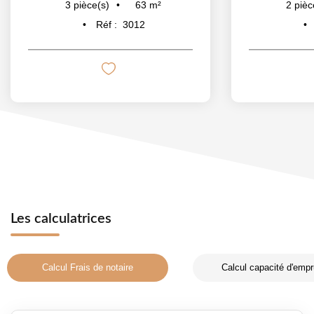
63
m²
3
pièce(s)
2
pièc
Réf :
3012
Les calculatrices
Calcul Frais de notaire
Calcul capacité d'empr