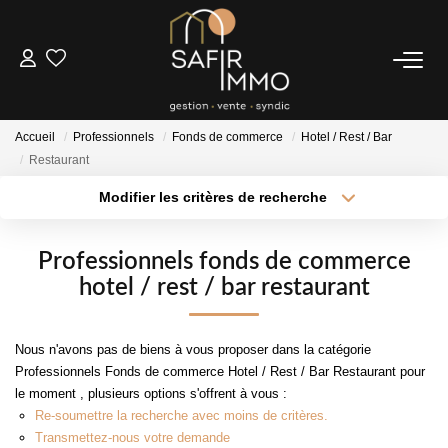
ACHETER
Accueil
Professionnels
Fonds de commerce
Hotel / Rest / Bar
LOUER
Restaurant
Modifier les critères de recherche
Type de transaction
Localisation
SYNDIC
Acheter
Localisation
Professionnels fonds de commerce
Type de bien
Notre Syndic
Sélectionnez...
Surface min
hotel / rest / bar restaurant
Extranet
Plus de critères
Budget max
Nous n'avons pas de biens à vous proposer dans la catégorie
ESTIMER
Professionnels Fonds de commerce Hotel / Rest / Bar Restaurant pour
Créer une alerte
le moment , plusieurs options s'offrent à vous :
Re-soumettre la recherche avec moins de critères.
FAIRE GÉRER
Transmettez-nous votre demande