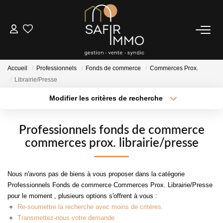
ACHETER
Accueil
Professionnels
Fonds de commerce
Commerces Prox.
LOUER
Librairie/Presse
Modifier les critères de recherche
Type de transaction
Localisation
SYNDIC
Acheter
Localisation
Professionnels fonds de commerce
Type de bien
Notre Syndic
Sélectionnez...
Surface min
commerces prox. librairie/presse
Extranet
Plus de critères
Budget max
Nous n'avons pas de biens à vous proposer dans la catégorie
ESTIMER
Professionnels Fonds de commerce Commerces Prox. Librairie/Presse
Créer une alerte
pour le moment , plusieurs options s'offrent à vous :
Re-soumettre la recherche avec moins de critères.
FAIRE GÉRER
Transmettez-nous votre demande