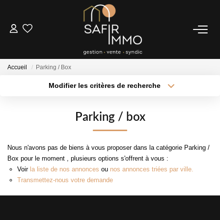
ACHETER
Accueil
Parking / Box
LOUER
Modifier les critères de recherche
Type de transaction
Localisation
Acheter
Localisation
SYNDIC
Parking / box
Type de bien
Sélectionnez...
Surface min
Notre Syndic
Nous n'avons pas de biens à vous proposer dans la catégorie Parking /
Extranet
Plus de critères
Budget max
Box pour le moment , plusieurs options s'offrent à vous :
Voir
la liste de nos annonces
ou
nos annonces triées par ville.
Créer une alerte
Transmettez-nous votre demande
ESTIMER
FAIRE GÉRER