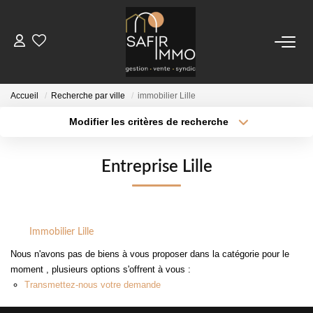
ACHETER
Accueil
Recherche par ville
immobilier Lille
LOUER
Modifier les critères de recherche
Localisation
Type de transaction
Surface min
SYNDIC
Type de bien
Entreprise Lille
Notre Syndic
Plus de critères
Budget max
Extranet
Créer une alerte
Immobilier Lille
Nous n'avons pas de biens à vous proposer dans la catégorie pour le
ESTIMER
moment , plusieurs options s'offrent à vous :
Transmettez-nous votre demande
FAIRE GÉRER