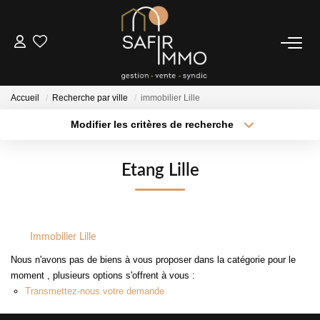
ACHETER
Accueil
Recherche par ville
immobilier Lille
LOUER
Modifier les critères de recherche
Type de transaction
Localisation
Acheter
Localisation
SYNDIC
Etang Lille
Type de bien
Sélectionnez...
Surface min
Notre Syndic
Extranet
Plus de critères
Budget max
Immobilier Lille
Créer une alerte
Nous n'avons pas de biens à vous proposer dans la catégorie pour le
ESTIMER
moment , plusieurs options s'offrent à vous :
Transmettez-nous votre demande
FAIRE GÉRER