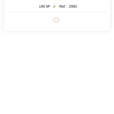
Réf :
2992
190
M²