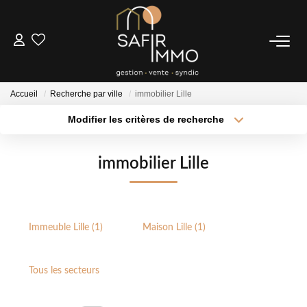
ACHETER
Accueil
Recherche par ville
immobilier Lille
LOUER
Modifier les critères de recherche
Type de transaction
Localisation
Acheter
Localisation
SYNDIC
immobilier Lille
Type de bien
Sélectionnez...
Surface min
Notre Syndic
Extranet
Plus de critères
Budget max
Immeuble Lille (1)
Maison Lille (1)
Créer une alerte
ESTIMER
Tous les secteurs
FAIRE GÉRER