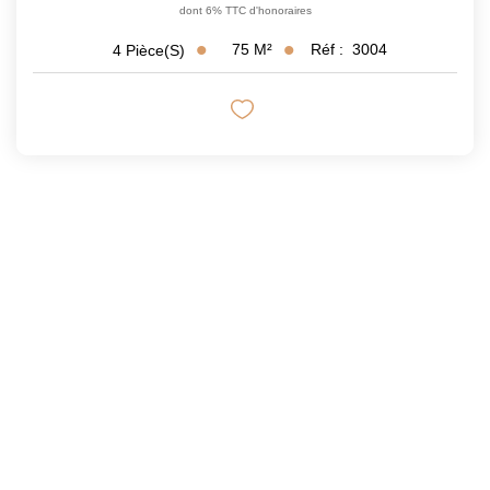
dont 6% TTC d'honoraires
75
M²
Réf :
3004
4
Pièce(s)