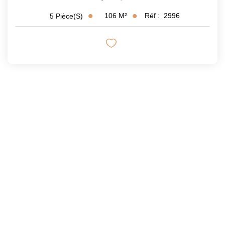
106
M²
Réf :
2996
5
Pièce(s)