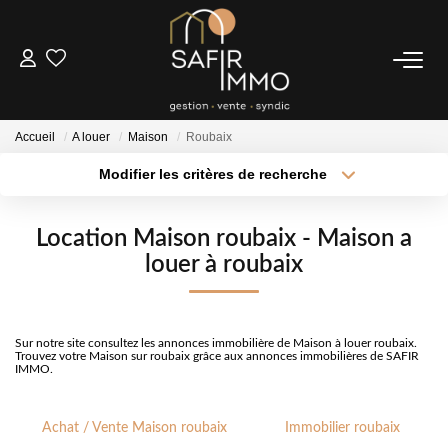
ACHETER
Accueil
A louer
Maison
Roubaix
LOUER
Modifier les critères de recherche
Type de transaction
Localisation
Acheter
Localisation
SYNDIC
Location Maison roubaix - Maison a
Type de bien
Sélectionnez...
Surface min
louer à roubaix
Notre Syndic
Extranet
Plus de critères
Budget max
Sur notre site consultez les annonces immobilière de Maison à louer roubaix.
Créer une alerte
Trouvez votre Maison sur roubaix grâce aux annonces immobilières de SAFIR
IMMO.
ESTIMER
Achat / Vente Maison roubaix
Immobilier roubaix
FAIRE GÉRER